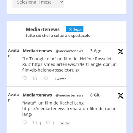
Mediartenews
Segui
tutto ciò che fa cultura e spettacolo
Avata
Mediartenews
3 Ago
@mediartenews
·
r
“Le Triangle d'or” un film de Hélène Rosselet-
Ruiz https://mediartenews.fr/le-triangle-dor-un-
film-de-helene-rosselet-ruiz/
Twitter
Avata
Mediartenews
8 Giu
@mediartenews
·
r
"Mata" un film de Rachel Lang
https://mediartenews.fr/mata-un-film-de-rachel-
lang/
1
1
Twitter