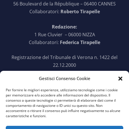
56 Boulevard de la République – 06400 CANNES
Collaboratori:
Roberto Tirapelle
Redazione:
1 Rue Cluvier – 06000 NIZZA
Collaboratori:
Federica Tirapelle
Registrazione del Tribunale di Verona n. 1422 del
22.12.2000
Gestisci Consenso Cookie
SEGUICI SU TWITTER
Per fornire le migliori esperienze, utilizziamo tecnologie come i cookie

per memorizzare e/o accedere alle informazioni del dispositivo. Il
consenso a queste tecnologie ci permetterà di elaborare dati come il
comportamento di navigazione o ID unici su questo sito. Non
acconsentire o ritirare il consenso può influire negativamente su alcune
caratteristiche e funzioni.
Vecchia versione del sito