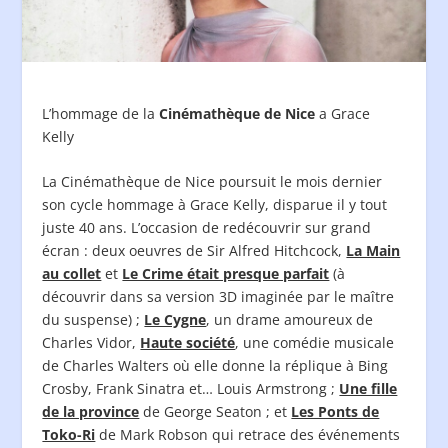
L’hommage de la
Cinémathèque de Nice
a Grace
Kelly
La Cinémathèque de Nice poursuit le mois dernier
son cycle hommage à Grace Kelly, disparue il y tout
juste 40 ans. L’occasion de redécouvrir sur grand
écran : deux oeuvres de Sir Alfred Hitchcock,
La Main
au collet
et
Le Crime était presque parfait
(à
découvrir dans sa version 3D imaginée par le maître
du suspense) ;
Le Cygne
, un drame amoureux de
Charles Vidor,
Haute société
, une comédie musicale
de Charles Walters où elle donne la réplique à Bing
Crosby, Frank Sinatra et… Louis Armstrong ;
Une fille
de la province
de George Seaton ; et
Les Ponts de
Toko-Ri
de Mark Robson qui retrace des événements