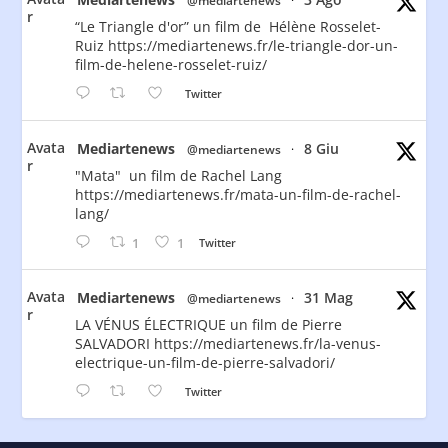
@mediartenews
·
r
“Le Triangle d'or” un film de Hélène Rosselet-
Ruiz https://mediartenews.fr/le-triangle-dor-un-
film-de-helene-rosselet-ruiz/
Twitter
Avata
Mediartenews
8 Giu
@mediartenews
·
r
"Mata" un film de Rachel Lang
https://mediartenews.fr/mata-un-film-de-rachel-
lang/
1
1
Twitter
Avata
Mediartenews
31 Mag
@mediartenews
·
r
LA VÉNUS ÉLECTRIQUE un film de Pierre
SALVADORI https://mediartenews.fr/la-venus-
electrique-un-film-de-pierre-salvadori/
Twitter