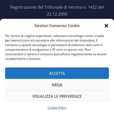
Registrazione del Tribunale di Verona n. 1422 del
22.12.2000
Gestisci Consenso Cookie
SEGUICI SU TWITTER
Per fornire le migliori esperienze, utilizziamo tecnologie come i cookie

per memorizzare e/o accedere alle informazioni del dispositivo. Il
consenso a queste tecnologie ci permetterà di elaborare dati come il
comportamento di navigazione o ID unici su questo sito. Non
acconsentire o ritirare il consenso può influire negativamente su alcune
caratteristiche e funzioni.
Vecchia versione del sito
ACCETTA
NEGA
© Copyright 2026: Mediartenews, tutti i
diritti riservati
VISUALIZZA LE PREFERENZE
Progettato da
DarwinNet S.r.l.
Cookie Policy