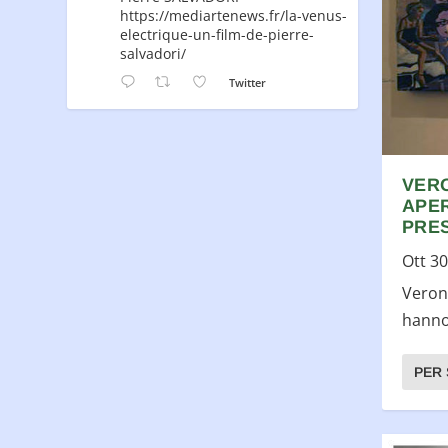
https://mediartenews.fr/la-venus-
electrique-un-film-de-pierre-
salvadori/
Twitter
VERO
APE
PRES
Ott 30
Veron
hanno 
PER 