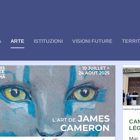
A
ARTE
ISTITUZIONI
VISIONI FUTURE
TERRI
ORIA:
ARTE
CAN
LÉ
Mar 