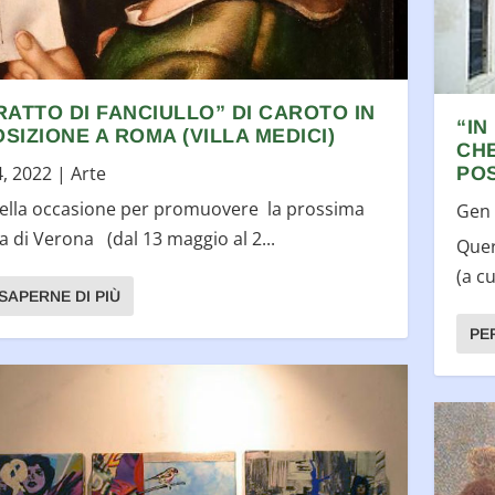
RATTO DI FANCIULLO” DI CAROTO IN
“IN
SIZIONE A ROMA (VILLA MEDICI)
CH
4, 2022
|
Arte
PO
ella occasione per promuovere la prossima
Gen 
 di Verona (dal 13 maggio al 2...
Quer
(a c
SAPERNE DI PIÙ
PE