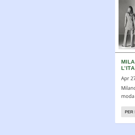
MILA
L’IT
Apr 2
Milano
moda 
PER 