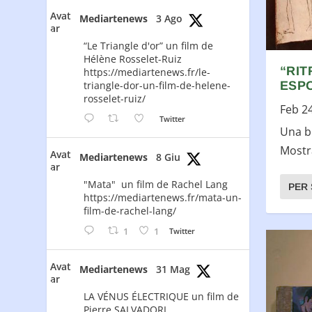
Avat
Mediartenews
3 Ago
ar
“Le Triangle d'or” un film de
Hélène Rosselet-Ruiz
“RIT
https://mediartenews.fr/le-
triangle-dor-un-film-de-helene-
ESPO
rosselet-ruiz/
Feb 2
Twitter
Una b
Mostra
Avat
Mediartenews
8 Giu
ar
"Mata" un film de Rachel Lang
PER 
https://mediartenews.fr/mata-un-
film-de-rachel-lang/
1
1
Twitter
Avat
Mediartenews
31 Mag
ar
LA VÉNUS ÉLECTRIQUE un film de
Pierre SALVADORI