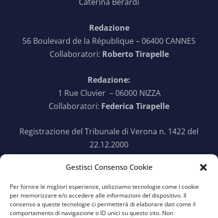
Caterina Berardi
Redazione
56 Boulevard de la République – 06400 CANNES
Collaboratori:
Roberto Tirapelle
Redazione:
1 Rue Cluvier – 06000 NIZZA
Collaboratori:
Federica Tirapelle
Registrazione del Tribunale di Verona n. 1422 del
22.12.2000
Gestisci Consenso Cookie
SEGUICI SU TWITTER
Per fornire le migliori esperienze, utilizziamo tecnologie come i cookie

per memorizzare e/o accedere alle informazioni del dispositivo. Il
consenso a queste tecnologie ci permetterà di elaborare dati come il
comportamento di navigazione o ID unici su questo sito. Non