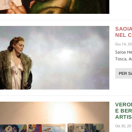
SAOIA
NEL 
Giu 14, 2
Saioa He
Tosca, A
PER S
VERO
E BE
ARTIS
Ott 30, 20