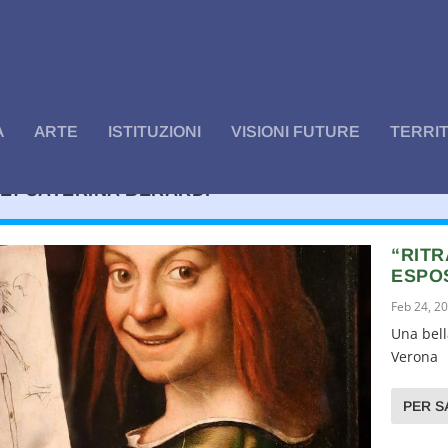
A
ARTE
ISTITUZIONI
VISIONI FUTURE
TERRI
E:
CATERINA BERARDI
“RITR
ESPOS
Feb 24, 2
Una bel
Verona (
PER S