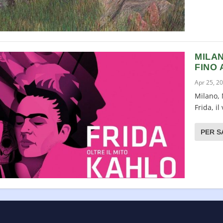
MILAN
FINO 
Apr 25, 2
Milano, 
Frida, il
PER S