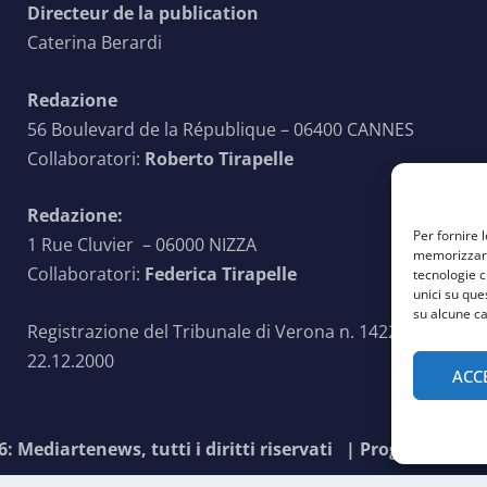
Directeur de la publication
Caterina Berardi
Redazione
56 Boulevard de la République – 06400 CANNES
Collaboratori:
Roberto Tirapelle
Redazione:
Per fornire 
1 Rue Cluvier – 06000 NIZZA
memorizzare 
Collaboratori:
Federica Tirapelle
tecnologie c
unici su que
su alcune ca
Registrazione del Tribunale di Verona n. 1422 del
22.12.2000
ACC
: Mediartenews, tutti i diritti riservati |
Progettato da