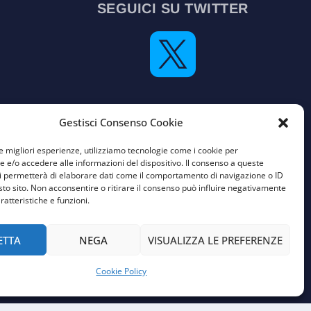
SEGUICI SU TWITTER

Vecchia versione del sito
Gestisci Consenso Cookie
le migliori esperienze, utilizziamo tecnologie come i cookie per
e/o accedere alle informazioni del dispositivo. Il consenso a queste
i permetterà di elaborare dati come il comportamento di navigazione o ID
sto sito. Non acconsentire o ritirare il consenso può influire negativamente
ratteristiche e funzioni.
ETTA
NEGA
VISUALIZZA LE PREFERENZE
Cookie Policy
DarwinNet S.r.l.