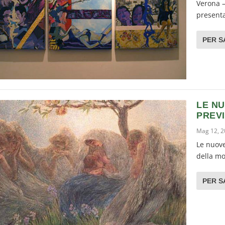
Verona –
presenta
PER S
LE NU
PREVI
Mag 12, 
Le nuove
della mo
PER S